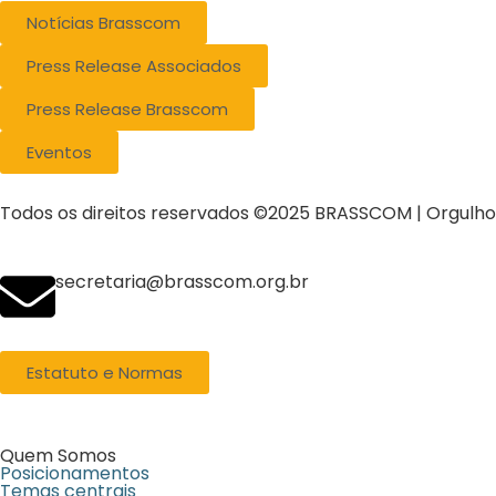
Notícias Brasscom
Press Release Associados
Press Release Brasscom
Eventos
Todos os direitos reservados ©2025 BRASSCOM | Orgulh
secretaria@brasscom.org.br
Estatuto e Normas
Quem Somos
Posicionamentos
Temas centrais