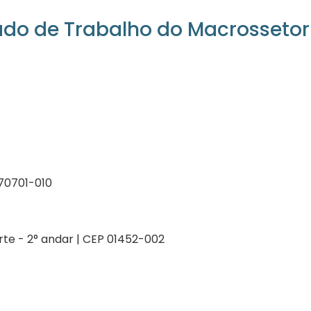
ado de Trabalho do Macrossetor
P 70701-010
orte - 2° andar | CEP 01452-002