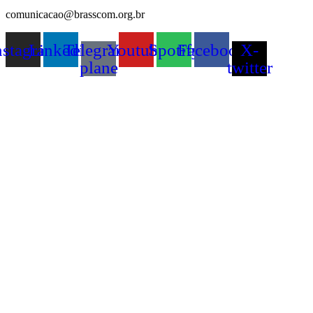
comunicacao@brasscom.org.br
nstagram
Linkedin
Telegram-
Youtube
Spotify
Facebook
X-
plane
twitter