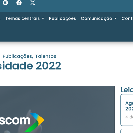
s
Temas centrais
Publicações
Comunicação
Cont
Publicações
,
Talentos
rsidade 2022
Le
Age
20
4 d