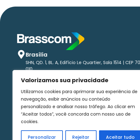
Brasília
SHN, QD. 1, BL. A, Edifício Le Quartier, Sala 1514 | CEP 7
010
São Paulo
Valorizamos sua privacidade
Av. Brigadeiro Faria Lima, 1.485 - Pinheiros Torre nort
andar | CEP 01452-002
Utilizamos cookies para aprimorar sua experiência de
comunicacao@brasscom.org.br
navegação, exibir anúncios ou conteúdo
personalizado e analisar nosso tráfego. Ao clicar em
“Aceitar todos”, você concorda com nosso uso de
Associe-se
Canal de denúncias
Fale conosco
cookies.
Personalizar
Rejeitar
Aceitar tudo