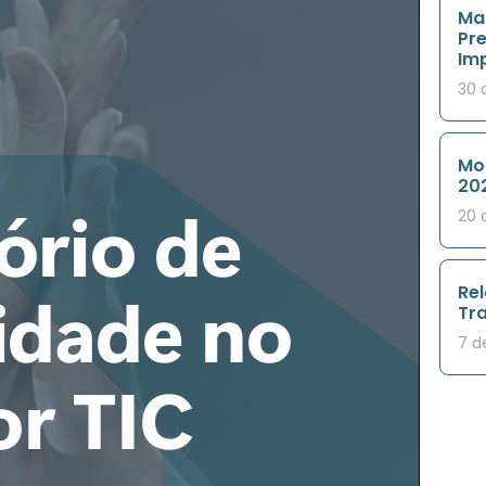
Ma
Pre
Im
30 
Mon
20
20 
Re
Tr
7 d