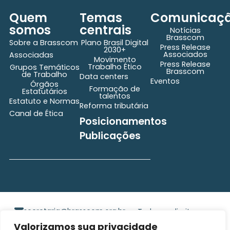
Quem
Temas
Comunicaç
somos
centrais
Notícias
Brasscom
Sobre a Brasscom
Plano Brasil Digital
Press Release
2030+
Associados
Associadas
Movimento
Press Release
Trabalho Ético
Grupos Temáticos
Brasscom
de Trabalho
Data centers
Eventos
Órgãos
Formação de
Estatutários
talentos
Estatuto e Normas
Reforma tributária
Canal de Ética
Posicionamentos
Publicações
secretaria@brasscom.org.br
Todos os direitos
Estatuto
e Normas
reservados ©2025
Valorizamos sua privacidade