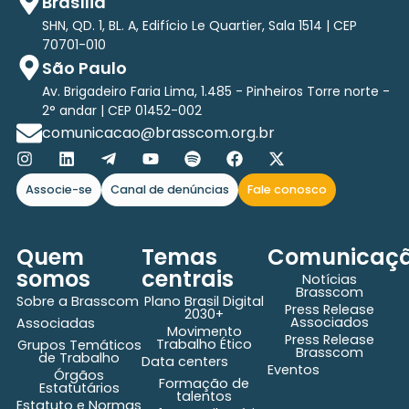
Brasília
SHN, QD. 1, BL. A, Edifício Le Quartier, Sala 1514 | CEP
70701-010
São Paulo
Av. Brigadeiro Faria Lima, 1.485 - Pinheiros Torre norte -
2° andar | CEP 01452-002
comunicacao@brasscom.org.br
Associe-se
Canal de denúncias
Fale conosco
Quem
Temas
Comunicaç
somos
centrais
Notícias
Brasscom
Sobre a Brasscom
Plano Brasil Digital
Press Release
2030+
Associados
Associadas
Movimento
Press Release
Trabalho Ético
Grupos Temáticos
Brasscom
de Trabalho
Data centers
Eventos
Órgãos
Formação de
Estatutários
talentos
Estatuto e Normas