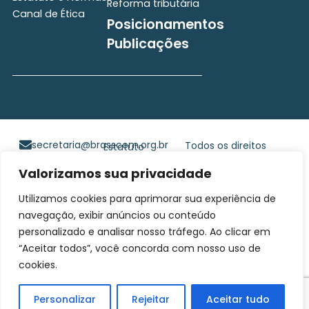
Reforma tributária
Canal de Ética
Posicionamentos
Publicações
secretaria@brasscom.org.br
Todos os direitos
Estatuto
e Normas
reservados ©2025
Valorizamos sua privacidade
BRASSCOM |
Orgulhosamente
Utilizamos cookies para aprimorar sua experiência de
desenvolvido por
Gim
navegação, exibir anúncios ou conteúdo
Digital
personalizado e analisar nosso tráfego. Ao clicar em
“Aceitar todos”, você concorda com nosso uso de
cookies.
Personalizar
Rejeitar
Aceitar tudo