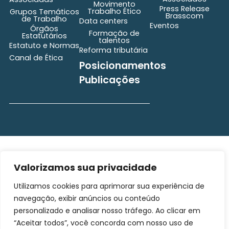
Movimento
Press Release
Trabalho Ético
Grupos Temáticos
Brasscom
de Trabalho
Data centers
Eventos
Órgãos
Formação de
Estatutários
talentos
Estatuto e Normas
Reforma tributária
Canal de Ética
Posicionamentos
Publicações
secretaria@brasscom.org.br
Todos os direitos
Estatuto
e Normas
reservados ©2025
Valorizamos sua privacidade
BRASSCOM |
Utilizamos cookies para aprimorar sua experiência de
Orgulhosamente
desenvolvido por
Gim
navegação, exibir anúncios ou conteúdo
Digital
personalizado e analisar nosso tráfego. Ao clicar em
“Aceitar todos”, você concorda com nosso uso de