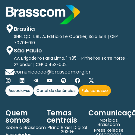
Brasília
SHN, QD. 1, BL. A, Edifício Le Quartier, Sala 1514 | CEP
70701-010
São Paulo
Av. Brigadeiro Faria Lima, 1.485 - Pinheiros Torre norte -
2° andar | CEP 01452-002
comunicacao@brasscom.org.br
Associe-se
Canal de denúncias
Fale conosco
Quem
Temas
Comunicaç
somos
centrais
Notícias
Brasscom
Sobre a Brasscom
Plano Brasil Digital
Press Release
2030+
Associados
Associadas