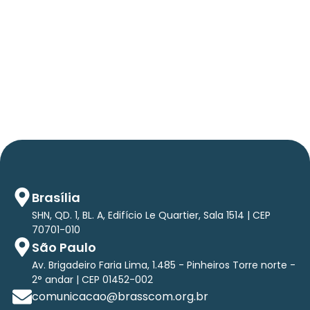
Press Release Brasscom
AVISO DE PAUTA:
Em TecForum Pocket, Brasscom divulga
relatório exclusivo com projeção de até R$ 2
tri em tecnologias até 2029
Brasília
SHN, QD. 1, BL. A, Edifício Le Quartier, Sala 1514 | CEP
70701-010
São Paulo
Av. Brigadeiro Faria Lima, 1.485 - Pinheiros Torre norte -
2° andar | CEP 01452-002
comunicacao@brasscom.org.br