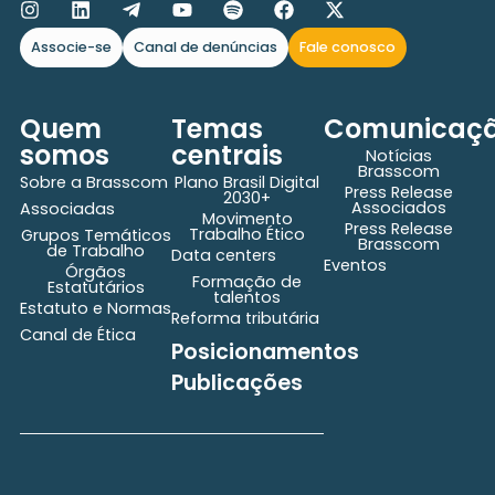
Associe-se
Canal de denúncias
Fale conosco
Quem
Temas
Comunicaç
somos
centrais
Notícias
Brasscom
Sobre a Brasscom
Plano Brasil Digital
Press Release
2030+
Associados
Associadas
Movimento
Press Release
Trabalho Ético
Grupos Temáticos
Brasscom
de Trabalho
Data centers
Eventos
Órgãos
Formação de
Estatutários
talentos
Estatuto e Normas
Reforma tributária
Canal de Ética
Posicionamentos
Publicações