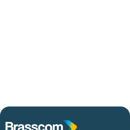
até 2029
06/05/2026
Press Release Brasscom
AVISO DE PAUTA:
Em TecForum Pocket, Brasscom divulga
relatório exclusivo com projeção de até R$ 2
tri em tecnologias até 2029