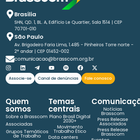
Brasília
SHN, QD. 1, BL. A, Edifício Le Quartier, Sala 1514 | CEP
70701-010
São Paulo
Av. Brigadeiro Faria Lima, 1.485 - Pinheiros Torre norte -
2° andar | CEP 01452-002
comunicacao@brasscom.org.br
Associe-se
Canal de denúncias
Fale conosco
Quem
Temas
Comunicaç
somos
centrais
Notícias
Brasscom
Sobre a Brasscom
Plano Brasil Digital
Press Release
2030+
Associados
Associadas
Movimento
Press Release
Trabalho Ético
Grupos Temáticos
Brasscom
de Trabalho
Data centers
Eventos