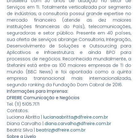
brasileira com 30 anos de atuação no setor de
Serviços em TI. Totalmente verticalizada por segmento
de indústrias, a consultoria possui grande expertise no
mercado financeiro (atende as dez maiores
instituições financeiras do País), telecomunicações,
seguradoras e setor público. Presente em 40 países,
sua oferta de serviços abrange Consultoria, Integração,
Desenvolvimento de Soluções e Outsourcing para
Aplicativos e Infraestrutura; e ainda BPO para
processos de negócios. Reconhecida mundialmente, a
Stefanini está entre as 100 maiores empresas de TI do
mundo (BBC News) e foi apontada como a quinta
empresa transnacional mais internacionalizada,
segundo ranking da Fundação Dom Cabral de 2016.
Informações para Imprensa:
DFREIRE Comunicação e Negócios
Tel: (11) 5105.7171
Contatos:
Luciana Abritta |
lucianaabritta@dfreire.com.br
Diana Carvalho |
diana.carvalho@dfreire.com.br
Beatriz Silva |
beatriz@dfreire.com.br
Sobre a Livelo