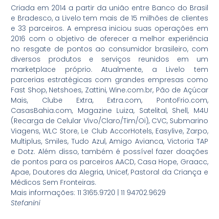
Criada em 2014 a partir da união entre Banco do Brasil
e Bradesco, a Livelo tem mais de 15 milhões de clientes
e 33 parceiros. A empresa iniciou suas operações em
2016 com o objetivo de oferecer a melhor experiência
no resgate de pontos ao consumidor brasileiro, com
diversos produtos e serviços reunidos em um
marketplace próprio. Atualmente, a Livelo tem
parcerias estratégicas com grandes empresas como
Fast Shop, Netshoes, Zattini, Wine.com.br, Pão de Açúcar
Mais, Clube Extra, Extra.com, PontoFrio.com,
CasasBahia.com, Magazine Luiza, Satelital, Shell, M4U
(Recarga de Celular Vivo/Claro/Tim/Oi), CVC, Submarino
Viagens, WLC Store, Le Club AccorHotels, Easylive, Zarpo,
Multiplus, Smiles, Tudo Azul, Amigo Avianca, Victoria TAP
e Dotz. Além disso, também é possível fazer doações
de pontos para os parceiros AACD, Casa Hope, Graacc,
Apae, Doutores da Alegria, Unicef, Pastoral da Criança e
Médicos Sem Fronteiras.
Mais informações: 11 3165.9720 | 11 94702.9629
Stefanini