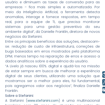
usuário e diminuem as taxas de conversão para as
empresas – fica mais simples e automatizada. Por
meio da Inteligência Artificial, a ferramenta detecta
anomalias, interage e fornece respostas, em tempo
real, para a equipe de TI, que precisa monitorar
sistemas para uma gestão preventiva do seu
ambiente digital”, diz Danielle Franklin, diretora de novos
negócios da Stefanini.
Entre os principais benefícios das soluções, destacam-
se: redução de custo de infraestrutura, correções de
bugs baseados em erros mostrados pela plataforma
DPM; menos tempo na reparação de erros e acesso a
dados analíticos sobre a experiência do usuário.
“A Livelo já nasceu 100% digital e ajudá-los na missão
de estar sempre em busca de melhorar a experiência
Libras
digital de seus clientes, utilizando uma solução que
mostramos ser a melhor para eles, foi fundamental,
Voz
pois agregamos valor aos negócios”, finaliza Danielle
+ Acessibilidade
Franklin.
Sobre a Stefanini:
A Stefanini (
www.stefanini.com
) é uma multinacional