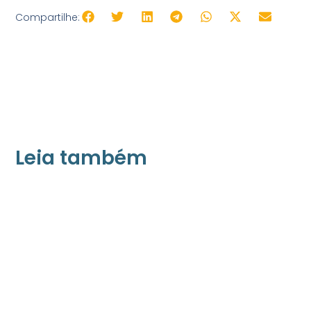
Compartilhe:
Leia também
21/05/2026
Press Release Associados
Apenas 16% rejeitam pagar taxa para ter
acesso a serviços digitais ao alugar imóvel,
revela pesquisa Datafolha