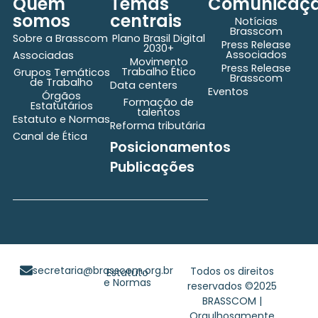
Quem
Temas
Comunicaç
somos
centrais
Notícias
Brasscom
Sobre a Brasscom
Plano Brasil Digital
Press Release
2030+
Associados
Associadas
Movimento
Press Release
Trabalho Ético
Grupos Temáticos
Brasscom
de Trabalho
Data centers
Eventos
Órgãos
Formação de
Estatutários
talentos
Estatuto e Normas
Reforma tributária
Canal de Ética
Posicionamentos
Publicações
secretaria@brasscom.org.br
Todos os direitos
Estatuto
e Normas
reservados ©2025
BRASSCOM |
Orgulhosamente