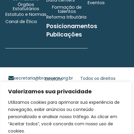
Eventos
Órgãos
Formação de
Estatutários
talentos
Estatuto e Normas
Reforma tributária
Canal de Ética
Posicionamentos
Publicações
secretaria@brasscom.org.br
Todos os direitos
Estatuto
e Normas
reservados ©2025
Valorizamos sua privacidade
BRASSCOM |
Orgulhosamente
Utilizamos cookies para aprimorar sua experiência de
desenvolvido por
Gim
navegação, exibir anúncios ou conteúdo
Digital
personalizado e analisar nosso tráfego. Ao clicar em
“Aceitar todos”, você concorda com nosso uso de
cookies.