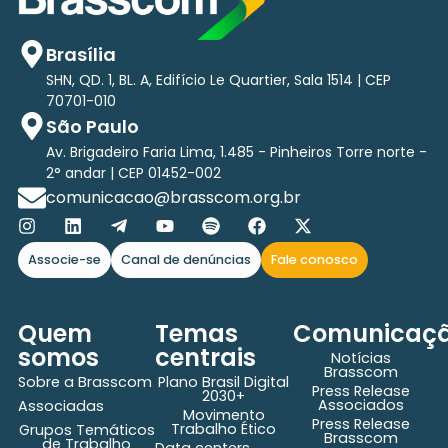
Brasília
SHN, QD. 1, BL. A, Edifício Le Quartier, Sala 1514 | CEP
70701-010
São Paulo
Av. Brigadeiro Faria Lima, 1.485 - Pinheiros Torre norte -
2° andar | CEP 01452-002
comunicacao@brasscom.org.br
Associe-se
Canal de denúncias
Fale conosco
Quem
Temas
Comunicaç
somos
centrais
Notícias
Brasscom
Sobre a Brasscom
Plano Brasil Digital
Press Release
2030+
Associados
Associadas
Movimento
Press Release
Trabalho Ético
Grupos Temáticos
Brasscom
de Trabalho
Data centers