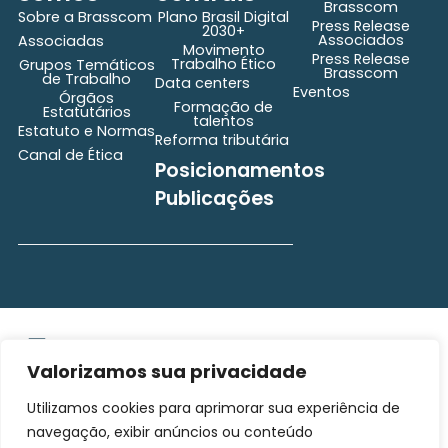
Brasscom
Sobre a Brasscom
Plano Brasil Digital
Press Release
2030+
Associados
Associadas
Movimento
Press Release
Trabalho Ético
Grupos Temáticos
Brasscom
de Trabalho
Data centers
Eventos
Órgãos
Formação de
Estatutários
talentos
Estatuto e Normas
Reforma tributária
Canal de Ética
Posicionamentos
Publicações
secretaria@brasscom.org.br
Todos os direitos
Estatuto
e Normas
reservados ©2025
Valorizamos sua privacidade
BRASSCOM |
Utilizamos cookies para aprimorar sua experiência de
Orgulhosamente
desenvolvido por
Gim
navegação, exibir anúncios ou conteúdo