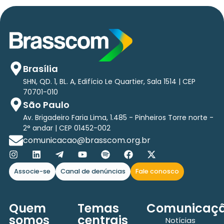
Brasília
SHN, QD. 1, BL. A, Edifício Le Quartier, Sala 1514 | CEP
70701-010
São Paulo
Av. Brigadeiro Faria Lima, 1.485 - Pinheiros Torre norte -
2° andar | CEP 01452-002
comunicacao@brasscom.org.br
Associe-se
Canal de denúncias
Fale conosco
Quem
Temas
Comunicaç
somos
centrais
Notícias