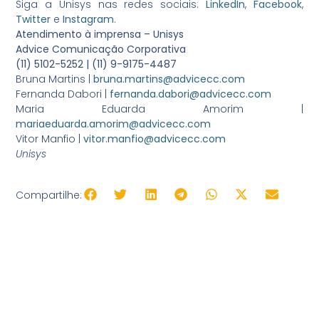
Siga a Unisys nas redes sociais:
LinkedIn
,
Facebook
,
Twitter
e
Instagram
.
Atendimento à imprensa – Unisys
Advice Comunicação Corporativa
(11) 5102-5252 | (11) 9-9175-4487
Bruna Martins |
bruna.martins@advicecc.com
Fernanda Dabori |
fernanda.dabori@advicecc.com
Maria Eduarda Amorim |
mariaeduarda.amorim@advicecc.com
Vitor Manfio |
vitor.manfio@advicecc.com
Unisys
Compartilhe: