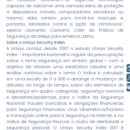
capazes de adicionar uma camada extra de proteção
a dispositivos móveis, computadores, servidores ou
mesmo data centers para torná-los invisíveis e,
portanto, blindados contra a ação de criminosos”,
explica Leonardo Carissimi, Líder da Prática de
Segurança da
Unisys
para América Latina.
Sobre o Unisys Security Index
A Unisys conduz desde 2007 o estudo Unisys Security
Index – importante barômetro regular da preocupação
sobre o tema segurança em âmbito global – com o
objetivo de oferecer uma estatística robusta e uma
Libras
análise contínua sobre o tema. O índice é calculado
Voz
em uma escala de 0 a 300 e abrange a mudança de
atitudes, ao longo do tempo, sobre oito elementos de
+ Acessibilidade
segurança em quatro categorias: segurança nacional
e desastres/epidemias, para o índice da Segurança
Nacional; fraudes bancárias e obrigações financeiras,
para Segurança Financeira; vírus cibernéticos/hackers
e transações online, para a Segurança na Internet; e no
índice de Segurança Pessoal, o roubo de identidade e
segurança pessoal. O Unisys Security Index 2017 é