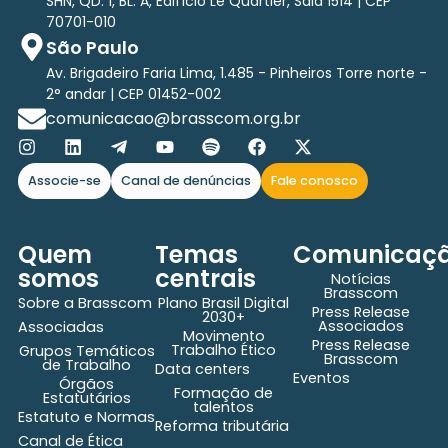
SHN, QD. 1, BL. A, Edifício Le Quartier, Sala 1514 | CEP
70701-010
São Paulo
Av. Brigadeiro Faria Lima, 1.485 - Pinheiros Torre norte -
2° andar | CEP 01452-002
comunicacao@brasscom.org.br
Associe-se
Canal de denúncias
Fale conosco
Quem
Temas
Comunicaç
somos
centrais
Notícias
Brasscom
Sobre a Brasscom
Plano Brasil Digital
Press Release
2030+
Associados
Associadas
Movimento
Press Release
Trabalho Ético
Grupos Temáticos
Brasscom
de Trabalho
Data centers
Eventos
Órgãos
Formação de
Estatutários
talentos
Estatuto e Normas
Reforma tributária
Canal de Ética