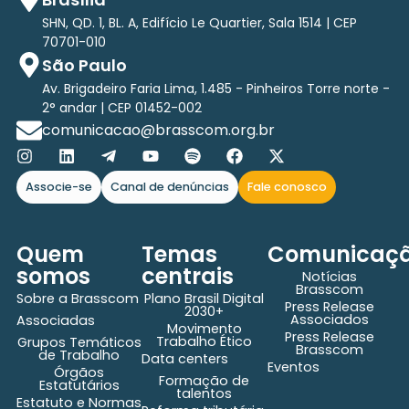
SHN, QD. 1, BL. A, Edifício Le Quartier, Sala 1514 | CEP
70701-010
São Paulo
Av. Brigadeiro Faria Lima, 1.485 - Pinheiros Torre norte -
2° andar | CEP 01452-002
comunicacao@brasscom.org.br
Associe-se
Canal de denúncias
Fale conosco
Quem
Temas
Comunicaç
somos
centrais
Notícias
Brasscom
Sobre a Brasscom
Plano Brasil Digital
Press Release
2030+
Associados
Associadas
Movimento
Press Release
Trabalho Ético
Grupos Temáticos
Brasscom
de Trabalho
Data centers
Eventos
Órgãos
Formação de
Estatutários
talentos
Estatuto e Normas