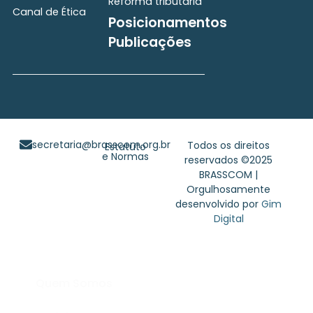
Reforma tributária
Canal de Ética
Posicionamentos
Publicações
secretaria@brasscom.org.br
Todos os direitos
Estatuto
e Normas
reservados ©2025
BRASSCOM |
Orgulhosamente
desenvolvido por
Gim
Digital
Quem Somos