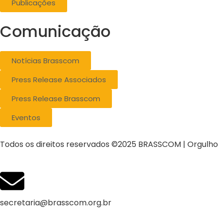
Publicações
Comunicação
Notícias Brasscom
Press Release Associados
Press Release Brasscom
Eventos
Todos os direitos reservados ©2025 BRASSCOM | Orgulh
secretaria@brasscom.org.br