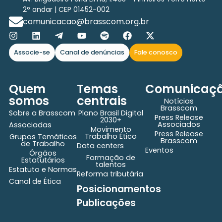
2° andar | CEP 01452-002
comunicacao@brasscom.org.br
Associe-se
Canal de denúncias
Fale conosco
Quem
Temas
Comunicaç
somos
centrais
Notícias
Brasscom
Sobre a Brasscom
Plano Brasil Digital
Press Release
2030+
Associados
Associadas
Movimento
Press Release
Trabalho Ético
Grupos Temáticos
Brasscom
de Trabalho
Data centers
Eventos
Órgãos
Formação de
Estatutários
talentos
Estatuto e Normas
Reforma tributária
Canal de Ética
Posicionamentos
Publicações