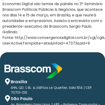
Economia Digital são temas de painéis no 3º Seminário
Brasscom Políticas Públicas & Negócios, que acontece
nos dias 14 e 15 de março, em Brasília, e que reunirá
autoridades e empresários. Assista a entrevista com o
presidente-executivo da Brasscom, Sergio Paulo
Gallindo.
Fonte: http://www.convergenciadigital.com.br/cgi/cgil
UserActiveTemplate=site&infoid=47373&sid=9
←
anterior
Brasília
SHN, QD. 1, BL. A, Edifício Le Quartier, Sala 1514 | CEP
70701-010
São Paulo
Av. Brigadeiro Faria Lima, 1.485 - Pinheiros Torre norte -