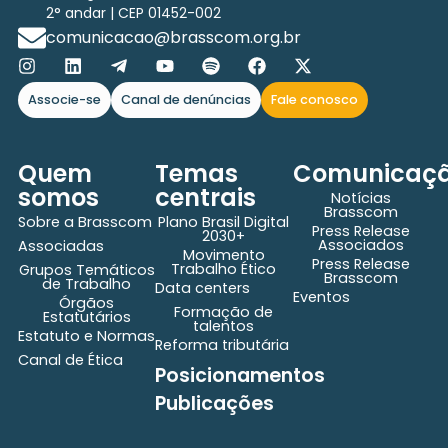
2° andar | CEP 01452-002
comunicacao@brasscom.org.br
Associe-se
Canal de denúncias
Fale conosco
Quem
Temas
Comunicaç
somos
centrais
Notícias
Brasscom
Sobre a Brasscom
Plano Brasil Digital
Press Release
2030+
Associados
Associadas
Movimento
Press Release
Trabalho Ético
Grupos Temáticos
Brasscom
de Trabalho
Data centers
Eventos
Órgãos
Formação de
Estatutários
talentos
Estatuto e Normas
Reforma tributária
Canal de Ética
Posicionamentos
Publicações