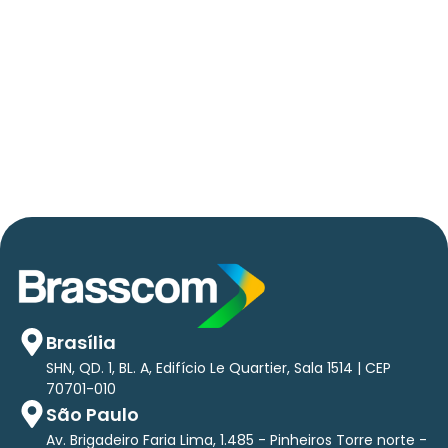
06/05/2026
Press Release Brasscom
AVISO DE PAUTA:
Em TecForum Pocket, Brasscom divulga
relatório exclusivo com projeção de até R$ 2
tri em tecnologias até 2029
Brasília
SHN, QD. 1, BL. A, Edifício Le Quartier, Sala 1514 | CEP
70701-010
São Paulo
Av. Brigadeiro Faria Lima, 1.485 - Pinheiros Torre norte -