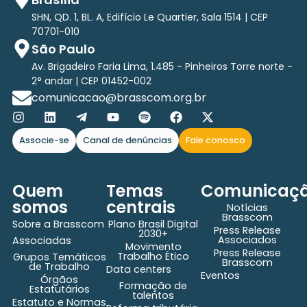
SHN, QD. 1, BL. A, Edifício Le Quartier, Sala 1514 | CEP
70701-010
São Paulo
Av. Brigadeiro Faria Lima, 1.485 - Pinheiros Torre norte -
2° andar | CEP 01452-002
comunicacao@brasscom.org.br
Associe-se
Canal de denúncias
Fale conosco
Quem
Temas
Comunicaç
somos
centrais
Notícias
Brasscom
Sobre a Brasscom
Plano Brasil Digital
Press Release
2030+
Associados
Associadas
Movimento
Press Release
Trabalho Ético
Grupos Temáticos
Brasscom
de Trabalho
Data centers
Eventos
Órgãos
Formação de
Estatutários
talentos
Estatuto e Normas