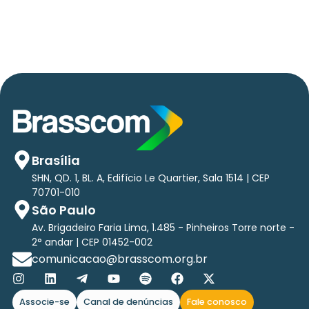
tri em tecnologias até 2029
Brasília
SHN, QD. 1, BL. A, Edifício Le Quartier, Sala 1514 | CEP
70701-010
São Paulo
Av. Brigadeiro Faria Lima, 1.485 - Pinheiros Torre norte -
2° andar | CEP 01452-002
comunicacao@brasscom.org.br
Associe-se
Canal de denúncias
Fale conosco