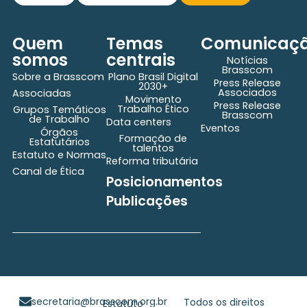
Quem
Temas
Comunicaç
somos
centrais
Notícias
Brasscom
Sobre a Brasscom
Plano Brasil Digital
Press Release
2030+
Associados
Associadas
Movimento
Press Release
Trabalho Ético
Grupos Temáticos
Brasscom
de Trabalho
Data centers
Eventos
Órgãos
Formação de
Estatutários
talentos
Estatuto e Normas
Reforma tributária
Canal de Ética
Posicionamentos
Publicações
secretaria@brasscom.org.br
Todos os direitos
Estatuto