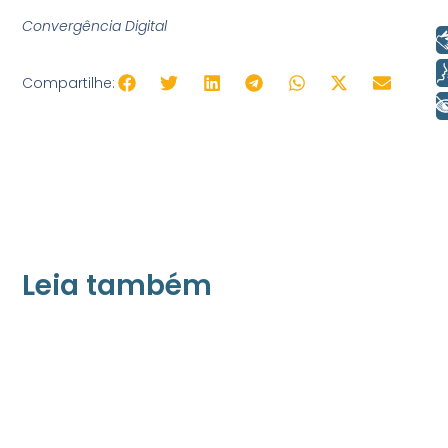
Convergência Digital
Libras
Voz
Compartilhe:
+ Acessibilidade
Leia também
21/05/2026
Press Release Associados
Apenas 16% rejeitam pagar taxa para ter
acesso a serviços digitais ao alugar imóvel,
revela pesquisa Datafolha