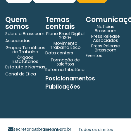
Quem
Temas
Comunicaç
somos
centrais
Notícias
Brasscom
Sobre a Brasscom
Plano Brasil Digital
Press Release
2030+
Associados
Associadas
Movimento
Press Release
Trabalho Ético
Grupos Temáticos
Brasscom
de Trabalho
Data centers
Eventos
Órgãos
Formação de
Estatutários
talentos
Estatuto e Normas
Reforma tributária
Canal de Ética
Posicionamentos
Publicações
secretaria@brasscom.org.br
Todos os direitos
Estatuto