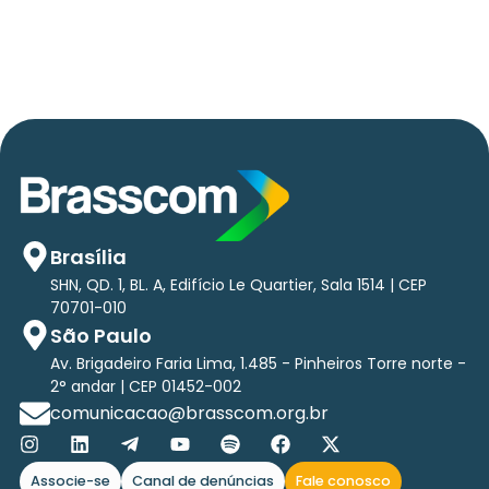
tri em tecnologias até 2029
Brasília
SHN, QD. 1, BL. A, Edifício Le Quartier, Sala 1514 | CEP
70701-010
São Paulo
Av. Brigadeiro Faria Lima, 1.485 - Pinheiros Torre norte -
2° andar | CEP 01452-002
comunicacao@brasscom.org.br
Associe-se
Canal de denúncias
Fale conosco