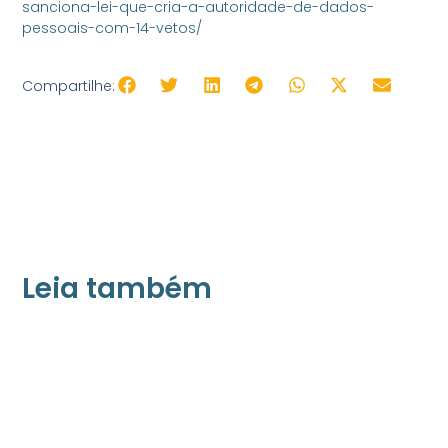
sanciona-lei-que-cria-a-autoridade-de-dados-
pessoais-com-14-vetos/
Compartilhe:
Leia também
21/05/2026
Press Release Associados
Apenas 16% rejeitam pagar taxa para ter
acesso a serviços digitais ao alugar imóvel,
revela pesquisa Datafolha