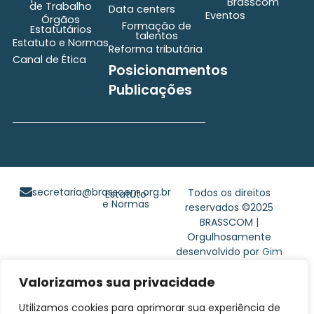
Brasscom
de Trabalho
Data centers
Eventos
Órgãos
Formação de
Estatutários
talentos
Estatuto e Normas
Reforma tributária
Canal de Ética
Posicionamentos
Publicações
secretaria@brasscom.org.br
Todos os direitos
Estatuto
e Normas
reservados ©2025
BRASSCOM |
Orgulhosamente
desenvolvido por
Gim
Digital
Valorizamos sua privacidade
Utilizamos cookies para aprimorar sua experiência de