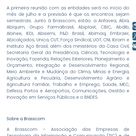
A primeira reunião com as entidades será no início do
mês de julho e a previsão é que os encontros sejam
semestrais. Junto à Brasscom, estão: a Anfavea, Abia,
Libras
Abiquim, Grupo FarmaBrasil, Abiplast, CBIC, Abdib,
Abinee, IEDI, Abisemi, P&D Brasil, Abimaq, Embraer,
Voz
Abicalçados, Unica, CUT, Força Sindical, UGT, CNI, Ibram e
+ Acessibilidade
Instituto Aço Brasil, além dos ministérios da Casa Civil,
Secretaria Geral da Presidência, Ciência, Tecnologia e
Inovação, Fazenda, Relações Exteriores, Planejamento e
Orçamento, Integração e Desenvolvimento Regional,
Meio Ambiente e Mudança do Clima, Minas e Energia,
Agricultura e Pecuária, Desenvolvimento Agrário e
Agricultura Familiar, Trabalho e Emprego, Saúde, MEC,
Defesa, Portos e Aeroportos, Comunicações, Gestão e
Inovação em Serviços Públicos e o BNDES.
Sobre a Brasscom
A Brasscom – Associação das Empresas de
Tecnologia da Informação e Comunicação (TIC) e de