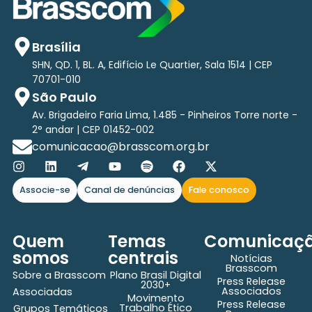
Brasília
SHN, QD. 1, BL. A, Edifício Le Quartier, Sala 1514 | CEP
70701-010
São Paulo
Av. Brigadeiro Faria Lima, 1.485 - Pinheiros Torre norte -
2° andar | CEP 01452-002
comunicacao@brasscom.org.br
Associe-se
Canal de denúncias
Fale conosco
Quem
Temas
Comunicaç
somos
centrais
Notícias
Brasscom
Sobre a Brasscom
Plano Brasil Digital
Press Release
2030+
Associados
Associadas
Movimento
Press Release
Trabalho Ético
Grupos Temáticos