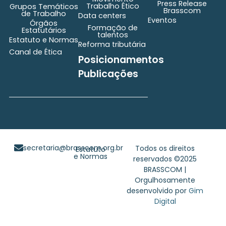
Press Release
Trabalho Ético
Grupos Temáticos
Brasscom
de Trabalho
Data centers
Eventos
Órgãos
Formação de
Estatutários
talentos
Estatuto e Normas
Reforma tributária
Canal de Ética
Posicionamentos
Publicações
secretaria@brasscom.org.br
Todos os direitos
Estatuto
e Normas
reservados ©2025
BRASSCOM |
Orgulhosamente
desenvolvido por
Gim
Digital