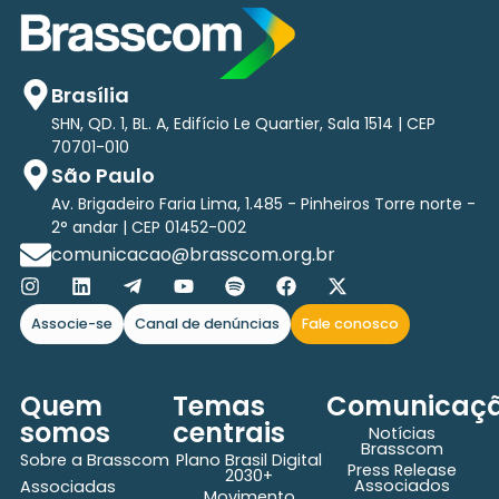
Brasília
SHN, QD. 1, BL. A, Edifício Le Quartier, Sala 1514 | CEP
70701-010
São Paulo
Av. Brigadeiro Faria Lima, 1.485 - Pinheiros Torre norte -
2° andar | CEP 01452-002
comunicacao@brasscom.org.br
Associe-se
Canal de denúncias
Fale conosco
Quem
Temas
Comunicaç
somos
centrais
Notícias
Brasscom
Sobre a Brasscom
Plano Brasil Digital
Press Release
2030+
Associados
Associadas
Movimento