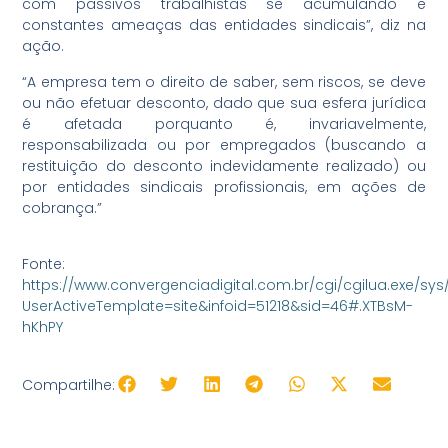
com passivos trabalhistas se acumulando e
constantes ameaças das entidades sindicais”, diz na
ação.
“A empresa tem o direito de saber, sem riscos, se deve
ou não efetuar desconto, dado que sua esfera jurídica
é afetada porquanto é, invariavelmente,
responsabilizada ou por empregados (buscando a
restituição do desconto indevidamente realizado) ou
por entidades sindicais profissionais, em ações de
cobrança.”
Fonte:
https://www.convergenciadigital.com.br/cgi/cgilua.exe/sys
UserActiveTemplate=site&infoid=51218&sid=46#.XTBsM-
hKhPY
Libr
V
Compartilhe:
+ Acessibilida