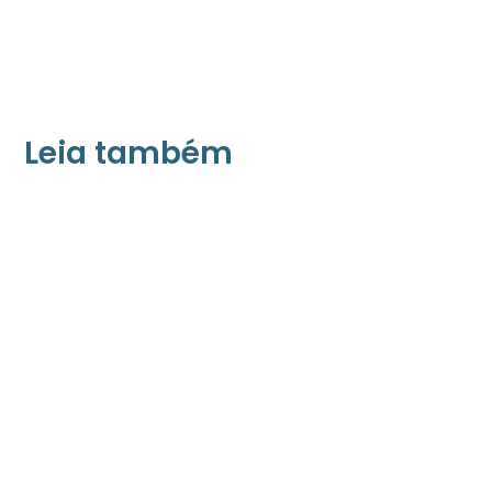
Leia também
21/05/2026
Press Release Associados
Apenas 16% rejeitam pagar taxa para ter
acesso a serviços digitais ao alugar imóvel,
revela pesquisa Datafolha
08/05/2026
Press Release Brasscom