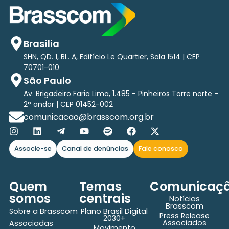
Brasília
SHN, QD. 1, BL. A, Edifício Le Quartier, Sala 1514 | CEP
70701-010
São Paulo
Av. Brigadeiro Faria Lima, 1.485 - Pinheiros Torre norte -
2° andar | CEP 01452-002
comunicacao@brasscom.org.br
Associe-se
Canal de denúncias
Fale conosco
Quem
Temas
Comunicaç
somos
centrais
Notícias
Brasscom
Sobre a Brasscom
Plano Brasil Digital
Press Release
2030+
Associados
Associadas
Movimento