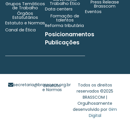
Press Release
Trabalho Ético
Grupos Temáticos
Brasscom
de Trabalho
Data centers
Eventos
Órgãos
Formação de
Estatutários
talentos
Estatuto e Normas
Reforma tributária
Canal de Ética
Posicionamentos
Publicações
secretaria@brasscom.org.br
Todos os direitos
Estatuto
e Normas
reservados ©2025
BRASSCOM |
Orgulhosamente
desenvolvido por
Gim
Digital