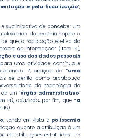
entação e pela fiscalização
”,
 e sua iniciativa de conceber um
omplexidade da matéria impõe a
 de que a “aplicação efetiva do
racia da informação” (item 14),
ção e uso dos dados pessoais
 para uma atividade contínua e
pulsionará. A criação de
“uma
pois se perfila como arcabouço
ansversalidade da tecnologia da
 de um “
órgão administrativo
”
em 14), aduzindo, por fim, que
“a
 16).
ão
, tendo em vista a
polissemia
iação quanto a atribuição à um
xo de atribuições estatuídas. Um