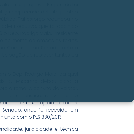
 Valadares propôs o Projeto de Lei
ustiça empreende debate público
ública. Tal esforço redundou no
Poder Executivo, que foi acolhido
6 o Dep. Rodrigo Maia, Presidente
e de mérito de ambos os textos,
s na Câmara e no Senado, ante a
articipação de representantes da
om o Dep. Rodrigo Maia, da qual
is. O encontro deixou clara a
re o tema. A convite do Relator,
u características relevantes do
 precedentes, o apoio de todos.
 Senado, onde foi recebido, em
njunta com o PLS 330/2013.
onalidade, juridicidade e técnica