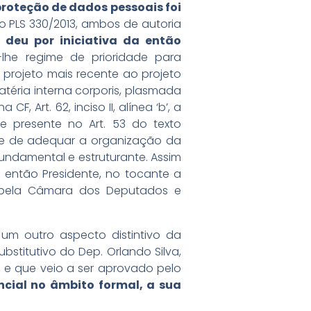
proteção de dados pessoais foi
o PLS 330/2013, ambos de autoria
deu por iniciativa da então
-lhe regime de prioridade para
projeto mais recente ao projeto
téria interna corporis, plasmada
 Art. 62, inciso II, alínea ‘b’, a
e presente no Art. 53 do texto
-se de adequar a organização da
fundamental e estruturante. Assim
 então Presidente, no tocante a
da pela Câmara dos Deputados e
 um outro aspecto distintivo da
bstitutivo do Dep. Orlando Silva,
 e que veio a ser aprovado pelo
ncial no âmbito formal, a sua