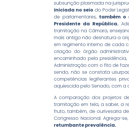
subsunção plasmada na jurispr
iniciada no seio
do Poder Legisl
de parlamentares,
também o é 
Presidente da República.
Adem
tramitação na Câmara, ensejand
mais antigo não desnatura a ori
em regimento interno de cada casa
criação do órgão administrati
encaminhado pela presidência, 
Administração com o fito de faze
sendo, não se constata usurpaç
competências legiferantes pri
aquiescida pelo Senado, com a 
A comparação dos projetos de l
tramitação em tela, a saber, a r
fruto, também, de ourivesaria 
Congresso Nacional. Agrega-se,
retumbante prevalência.