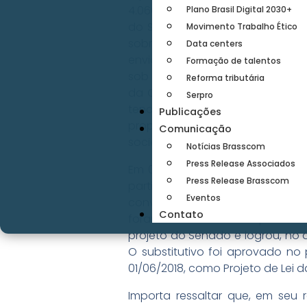
4.060, em 13/06/2012, de autoria 
Plano Brasil Digital 2030+
do Senado nº 330, versando sob
Movimento Trabalho Ético
sobre proteção de dados pessoa
Data centers
envio à Camara do Deputados, em 
Formação de talentos
sob regime de tramitação priorit
Reforma tributária
da Câmara dos Deputados, deter
Serpro
tendo como Relator o Dep. Orla
Publicações
propositura do PL 5.276/2016, d
Comunicação
sociedade civil, da academia e d
Notícias Brasscom
Press Release Associados
Em 02/05/2018, representantes 
Press Release Brasscom
participaram o Dep. Orlando 
Eventos
convergência de todos em torno 
Contato
foram realizados mais quatro e
projeto do Senado e logrou, no
O substitutivo foi aprovado n
01/06/2018, como Projeto de Lei
Importa ressaltar que, em seu re