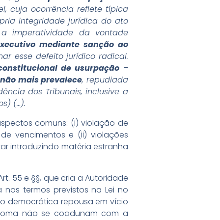
l, cuja ocorrência reflete típica
pria integridade jurídica do ato
a a imperatividade da vontade
xecutivo mediante sanção ao
 esse defeito jurídico radical.
constitucional de usurpação
–
não mais prevalece
, repudiada
ência dos Tribunais, inclusive a
os) (…).
 aspectos comuns: (i) violação de
o de vencimentos e (ii) violações
ntar introduzindo matéria estranha
rt. 55 e §§, que cria a Autoridade
a nos termos previstos na Lei no
o democrática repousa em vício
o diploma não se coadunam com a