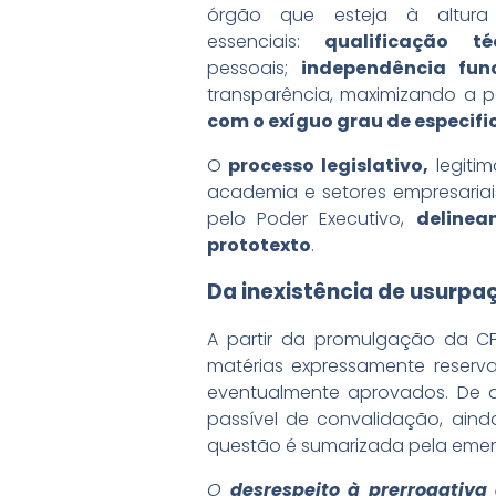
órgão que esteja à altura 
essenciais:
qualificação té
pessoais;
independência fun
transparência, maximizando a pa
com o exíguo grau de especifi
O
processo legislativo,
legitim
academia e setores empresariai
pelo Poder Executivo,
delinea
prototexto
.
Da inexistência de usurpaç
A partir da promulgação da CF/
matérias expressamente reservad
eventualmente aprovados. De a
passível de convalidação, aind
questão é sumarizada pela ement
O
desrespeito à prerrogativa 