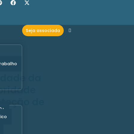
Seja associada
trabalho
idade da
oridade
oteção de
30+
ico