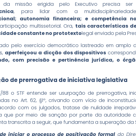
da missão erigida pelo Executivo precisa ser
cnica
, para lidar com a multidisciplinarie
cional; autonomia financeira; e competência n
rticipação multissetorial. Ora,
tais características 
cidade constante no prototexto
legal enviado pela Pre
ado pelo exercício democrático lastreado em amplo d
s,
aperfeiçoou a dicção dos dispositivos
corresponde
ndo, com precisão e pertinência jurídica, o órg
ão de prerrogativa de iniciativa legislativa
88 o STF entende ser usurpação de prerrogativa, inic
as no Art. 62, §1º, crivando com vício de inconstituci
cordo com os julgados, tratase de nulidade irreparáv
a que por meio de sanção por parte da autoridade cu
a transcrita a seguir, que fundamenta a superação da 
de iniciar o processo de positivação formal
do Dire