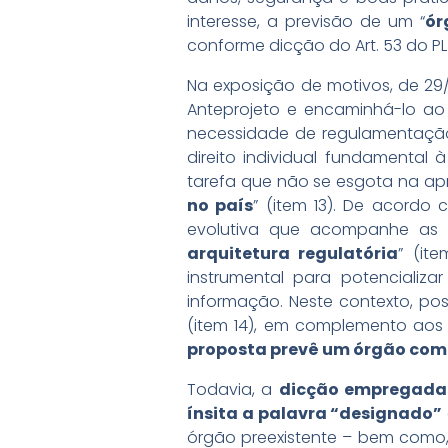
interesse, a previsão de um “
ór
conforme dicção do Art. 53 do PL 
Na exposição de motivos, de 29/
Anteprojeto e encaminhá-lo ao
necessidade de regulamentação 
direito individual fundamental
tarefa que não se esgota na apr
no país
” (item 13). De acordo
evolutiva que acompanhe as t
arquitetura regulatória
” (it
instrumental para potencializa
informação. Neste contexto, pos
(item 14), em complemento aos re
proposta prevê um órgão com
Todavia, a
dicção empregada 
ínsita a palavra “designado”
órgão preexistente – bem como, 