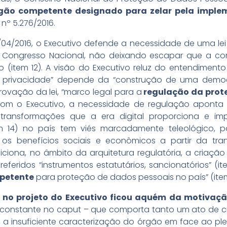
gão competente designado para zelar pela implem
nº 5.276/2016.
04/2016, o Executivo defende a necessidade de uma lei
 Congresso Nacional, não deixando escapar que a c
(item 12). A visão do Executivo reluz do entendimento
 à privacidade” depende da “construção de uma democ
ovação da lei, “marco legal para a
regulação da prote
 com o Executivo, a necessidade de regulação aponta
ransformações que a era digital proporciona e im
em 14) no país tem viés marcadamente teleológico, 
r os benefícios sociais e econômicos a partir da tr
iciona, no âmbito da arquitetura regulatória, a criação
feridos “instrumentos estatutários, sancionatórios” (it
petente
para proteção de dados pessoais no país” (item
no projeto do Executivo ficou aquém da motivaç
constante no caput – que comporta tanto um ato de cr
a insuficiente caracterização do órgão em face ao ple