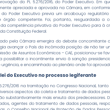
a aprovação do PL 5.276/2016, do Poder Executivo. Em q
vamente apreciada e aprovada na Câmara, em conformid
to do Poder Executivo previa um arcabouço regulatóri
 órgão competente. Foi, portanto, resguardada a c
o da competência privativa do Poder Executivo para à 
 da Constituição Federal.
ado pela Câmara emergira do debate concomitante das 
urgia avançar o País da incômoda posição de não ter u
omissão de Assuntos Econômicos – CAE, posicionou-se f
ossibilitar o incontinente envio à sanção presidencia
 urgência, e encaminhado ao plenário onde foi aprovado
 lei do Executivo no processo legiferante
5.276/2016 na tramitação no Congresso Nacional, tanto 
diversos aspectos da coleta e tratamento de dados pess
ão substantivamente mais enxuta dos predecessores. D
dados, agentes do tratamento de dados pessoais, respo
as, o Conselho Nacional de Proteção de Dados Pessoai