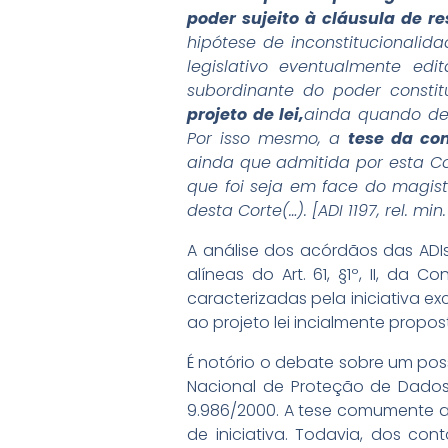
poder sujeito à cláusula de r
hipótese de inconstitucionalida
legislativo eventualmente ed
subordinante do poder constit
projeto de lei,
ainda quando del
Por isso mesmo, a
tese da co
ainda que admitida por esta Co
que foi seja em face do magisté
desta Corte(…). [ADI 1197, rel. min
A análise dos acórdãos das ADIs 
alíneas do Art. 61, §1º, II, da 
caracterizadas pela iniciativa ex
ao projeto lei incialmente propo
É notório o debate sobre um possí
Nacional de Proteção de Dado
9.986/2000. A tese comumente 
de iniciativa. Todavia, dos co