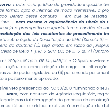
eserva
, traduz vício jurídico de gravidade inquestionáve
de formal, apta a infirmar, de modo irremissível, a pró
itado. Dentro desse contexto – em que se ressalt
uinte -,
nem mesmo a aquiescência do Chefe do E
e seja a prerrogativa usurpada, tem o condão de sanar
nvalidação das leis resultantes do procedimento in
rte sob a égide da Constituição de 1946 (Súmula 5) –
rio da doutrina (…), seja, ainda, em razão da jurisprud
. Celso de Mello, P, j. 18-5-2017, DJE de 31-5-2017.] (Grifam
nº 700/RJ, 1197/RO, 1381/AL, 1438/DF e 2213/MG, revelam
Constituição, tais como, criação de cargos ou alteraçã
clusiva do poder legislativo ou (iii) por emenda parlame
sto e posteriormente aprovado.
vel veto presidencial ao PLC 53/2018, fulminando o seu A
s –
ANPD
, com natureza de Agência Regulatória, regid
alegada para tal ab-rogação do processo de construçã
ntornos fáticos e jurídicos relativos à tramitação d