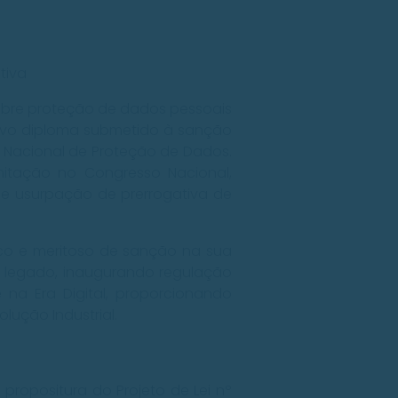
tiva
obre proteção de dados pessoais
 novo diploma submetido à sanção
e Nacional de Proteção de Dados.
mitação no Congresso Nacional,
 de usurpação de prerrogativa de
ico e meritoso de sanção na sua
m legado, inaugurando regulação
 na Era Digital, proporcionando
lução Industrial.
propositura do Projeto de Lei nº