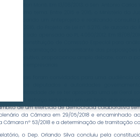
do Dep. Milton Monti. Em 13/08/2013, o Sen. Antonio Carlos
re o mesmo tema. Entre 2015 e 2016, o Ministério da J
is, publicando um Anteprojeto e realizando consulta p
13/05/2016, do Projeto de Lei nº 5.276, de autoria do 
ária, tendo sido apensado ao PL 4.060/2012. Em 18/08/201
mina a constituição de Comissão Especial para anális
ndo Silva. A tramitação concomitante das proposiçõe
o Poder Executivo, proporcionou amplo debate, com a p
os setores empresariais.
multissetoriais foram convidados para uma audiência c
Silva, outros deputados e autoridades governamenta
da imperiosidade de se ter aprovada uma Lei Geral sob
ncontros. O esforço redundou em um texto que incorporo
 âmbito de um exercício de democracia colaborativa sem
o plenário da Câmara em 29/05/2018 e encaminhado ao
 da Câmara nº 53/2018 e a determinação de tramitação co
latório, o Dep. Orlando Silva concluiu pela constituci