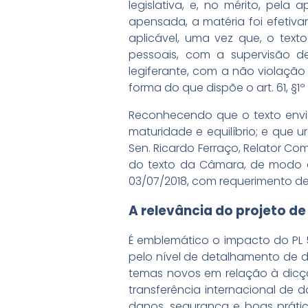
legislativa, e, no mérito, pel
apensada, a matéria foi efeti
aplicável, uma vez que, o tex
pessoais, com a supervisão de
legiferante, com a não violaçã
forma do que dispõe o art. 61, §1º
Reconhecendo que o texto envi
maturidade e equilíbrio; e que 
Sen. Ricardo Ferraço, Relator C
do texto da Câmara, de modo a p
03/07/2018, com requerimento de
A relevância do projeto de
É emblemático o impacto do PL 
pelo nível de detalhamento de 
temas novos em relação à dicç
transferência internacional de 
danos, segurança e boas prátic