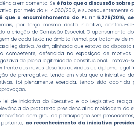
udência em comento. Se
é fato que a discussão sobre 
ativo, por meio do PL 4.060/2012, e subsequentemente d
que o encaminhamento do PL nº 5.276/2016, se 
ais, por força mesmo desta iniciativa, conferiu-se
o a criação de Comissão Especial. O apensamento do 
gem de cada texto no âmbito formal, por tratar-se de ma
 legislativa. Assim, alinhada que estava ao disposto na CF,
vo competente, defendida na exposição de motivos 
gozava de plena legitimidade constitucional. Tratava
r frente aos novos desafios advindos de diploma legal 
ão de prerrogativa, tendo em vista que a iniciativa da
vativas, foi plenamente exercida, tendo sido acolhi
aprovação.
ei de iniciativa do Executivo e do Legislativo realça
elevância do prototexto presidencial na moldagem do su
democrática com grau de participação sem precedentes,
 portanto,
ao reconhecimento da iniciativa preside