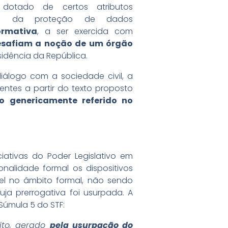
 dotado de certos atributos
dade da proteção de dados
ormativa
, a ser exercida com
desafiam a noção de um órgão
sidência da República.
iálogo com a sociedade civil, a
ntes a partir do texto proposto
ão genericamente referido no
iativas do Poder Legislativo em
onalidade formal os dispositivos
el no âmbito formal, não sendo
ja prerrogativa foi usurpada. A
Súmula 5 do STF:
ito, gerado
pela usurpação do