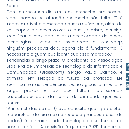
Senac.
Com os recursos digitais mais presentes em nossas
vidas, campo de atuação realmente não falta. “TI é
imprescindível, e o mercado quer alguém que, além de
ser capaz de desenvolver o que já existe, consiga
identificar nichos para criar a necessidade de novas
tecnologias. “Antes de inventarem o Whatsapp,
ninguém precisava dele, agora ele é fundamental. É
necessário alguém que identifique esse mercado.”
Tendências a longo prazo
. O presidente da Associação
Brasileira de Empresas de Tecnologia da Informação e
Libras
Comunicação (
BrassCom
), Sérgio Paulo Galindo, é
Voz
otimista em relação ao futuro da profissão. Ele
identifica várias tendências tecnológicas a médio e
+ Acessibilidade
longo prazos e diz que faltam profissionais
capacitados para dar conta da demanda que está
por vir.
“A internet das coisas (novo conceito que liga objetos
e aparelhos do dia a dia à rede e a grandes bases de
dados) é a maior onda tecnológica que temos no
nosso cenário. A previsão é que em 2025 tenhamos