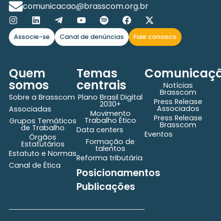
comunicacao@brasscom.org.br
Associe-se
Canal de denúncias
Fale conosco
Quem
Temas
Comunicaç
somos
centrais
Notícias
Brasscom
Sobre a Brasscom
Plano Brasil Digital
Press Release
2030+
Associados
Associadas
Movimento
Press Release
Trabalho Ético
Grupos Temáticos
Brasscom
de Trabalho
Data centers
Eventos
Órgãos
Formação de
Estatutários
talentos
Estatuto e Normas
Reforma tributária
Canal de Ética
Posicionamentos
Publicações