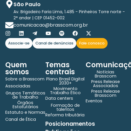
São Paulo
Av. Brigadeiro Faria Lima, 1.485 - Pinheiros Torre norte -
2° andar | CEP 01452-002
comunicacao@brasscom.org.br
Associe-se
Canal de denúncias
Fale conosco
Quem
Temas
Comunicaç
somos
centrais
Notícias
Brasscom
Sobre a Brasscom
Plano Brasil Digital
Press Release
2030+
Associados
Associadas
Movimento
Press Release
Trabalho Ético
Grupos Temáticos
Brasscom
de Trabalho
Data centers
Eventos
Órgãos
Formação de
Estatutários
talentos
Estatuto e Normas
Reforma tributária
Canal de Ética
Posicionamentos