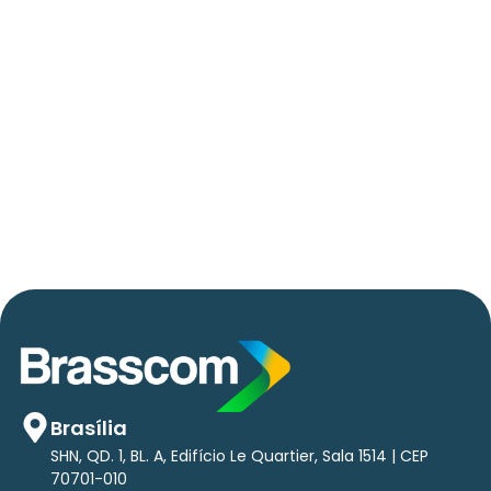
06/05/2026
Press Release Brasscom
AVISO DE PAUTA:
Em TecForum Pocket, Brasscom divulga
relatório exclusivo com projeção de até R$ 2
tri em tecnologias até 2029
Brasília
SHN, QD. 1, BL. A, Edifício Le Quartier, Sala 1514 | CEP
70701-010