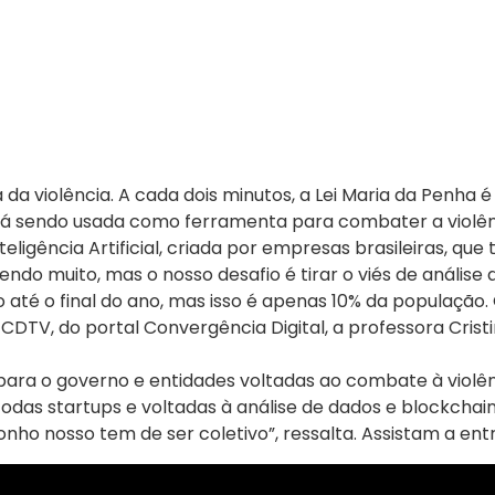
da violência. A cada dois minutos, a Lei Maria da Penha
stá sendo usada como ferramenta para combater a violên
ligência Artificial, criada por empresas brasileiras, que
ndo muito, mas o nosso desafio é tirar o viés de análise
até o final do ano, mas isso é apenas 10% da população.
à CDTV, do portal Convergência Digital, a professora Cri
para o governo e entidades voltadas ao combate à violênc
, todas startups e voltadas à análise de dados e blockchai
nho nosso tem de ser coletivo”, ressalta. Assistam a entr