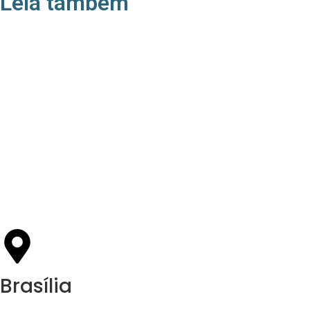
Leia também
21/05/2026
Press Release Associados
Apenas 16% rejeitam pagar taxa para ter acesso
a serviços digitais ao alugar imóvel, revela
pesquisa Datafolha
Brasília