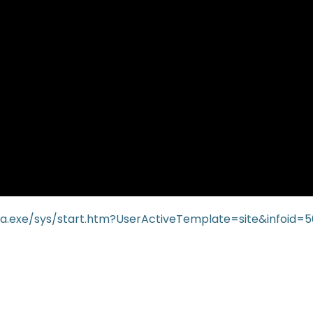
lua.exe/sys/start.htm?UserActiveTemplate=site&infoid=