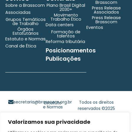
Brasscom
Sobre a Brasscom
Plano Brasil Digital
Press Release
2030+
Associados
Associadas
Movimento
Press Release
Trabalho Ético
Grupos Temáticos
Brasscom
de Trabalho
Data centers
Eventos
Órgãos
Formação de
Estatutários
talentos
Estatuto e Normas
Reforma tributária
Canal de Ética
Posicionamentos
Publicações
secretaria@brasscom.org.br
Todos os direitos
Estatuto
e Normas
reservados ©2025
BRASSCOM |
Orgulhosamente
Valorizamos sua privacidade
desenvolvido por
Gim