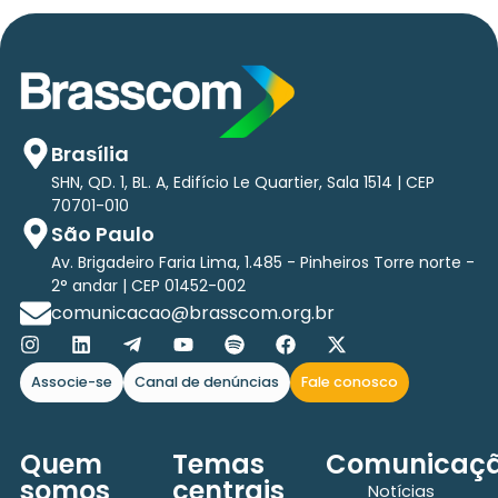
Brasília
SHN, QD. 1, BL. A, Edifício Le Quartier, Sala 1514 | CEP
70701-010
São Paulo
Av. Brigadeiro Faria Lima, 1.485 - Pinheiros Torre norte -
2° andar | CEP 01452-002
comunicacao@brasscom.org.br
Associe-se
Canal de denúncias
Fale conosco
Quem
Temas
Comunicaç
somos
centrais
Notícias