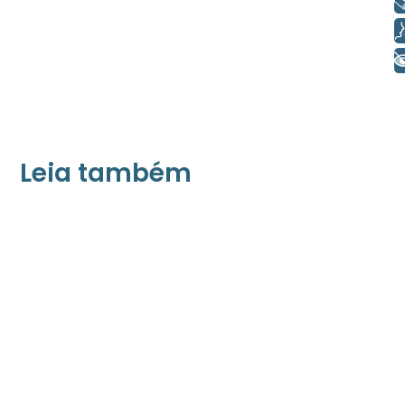
Libras
Voz
+ Acessibilidade
Leia também
21/05/2026
Press Release Associados
Apenas 16% rejeitam pagar taxa para ter
acesso a serviços digitais ao alugar imóvel,
revela pesquisa Datafolha