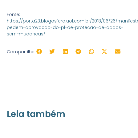
Fonte:
https://porta23.blogosfera.uol.com.br/2018/06/26/manifest
pedem-aprovacao-do-pl-de-protecao-de-dados-
sem-mudancas/
Compartilhe:
Leia também
21/05/2026
Press Release Associados