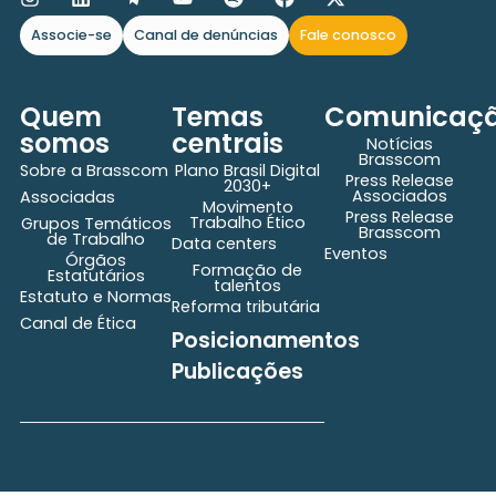
Associe-se
Canal de denúncias
Fale conosco
Quem
Temas
Comunicaç
somos
centrais
Notícias
Brasscom
Sobre a Brasscom
Plano Brasil Digital
Press Release
2030+
Associados
Associadas
Movimento
Press Release
Trabalho Ético
Grupos Temáticos
Brasscom
de Trabalho
Data centers
Eventos
Órgãos
Formação de
Estatutários
talentos
Estatuto e Normas
Reforma tributária
Canal de Ética
Posicionamentos
Publicações