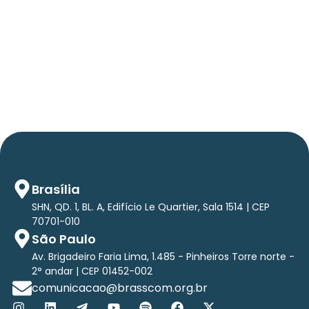
AVISO DE PAUTA:
Em TecForum Pocket, Brasscom divulga
relatório exclusivo com projeção de até R$ 2
tri em tecnologias até 2029
Brasília
SHN, QD. 1, BL. A, Edifício Le Quartier, Sala 1514 | CEP
70701-010
São Paulo
Av. Brigadeiro Faria Lima, 1.485 - Pinheiros Torre norte -
2° andar | CEP 01452-002
comunicacao@brasscom.org.br