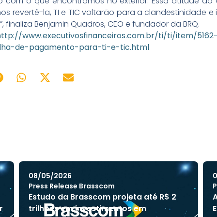
 com o que encontramos no exterior. Essa atitude do 
 revertê-la, TI e TIC voltarão para a clandestinidade e
finaliza Benjamin Quadros, CEO e fundador da BRQ.
http://www.executivosfinanceiros.com.br/ti/ti/item/5
ha-de-pagamento-para-ti-e-tic.html
08/05/2026
0
Press Release Brasscom
P
Estudo da Brasscom projeta até R$ 2
A
r
trilhões em investimentos em
E