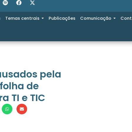
s
Temas centrais
Publicações
Comunicação
Cont
ausados pela
folha de
 TI e TIC