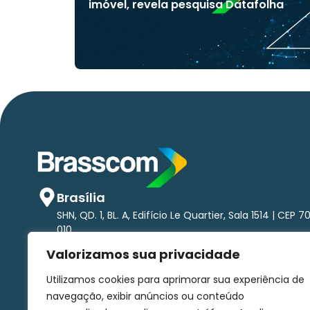
imóvel, revela pesquisa Datafolha
Brasília
SHN, QD. 1, BL. A, Edifício Le Quartier, Sala 1514 | CEP 7
010
São Paulo
Valorizamos sua privacidade
Av. Brigadeiro Faria Lima, 1.485 - Pinheiros Torre nort
andar | CEP 01452-002
Utilizamos cookies para aprimorar sua experiência de
comunicacao@brasscom.org.br
navegação, exibir anúncios ou conteúdo