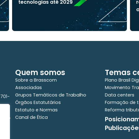
tecnologias até 2029
r
a
Quem somos
Temas ce
Sobre a Brasscom
Plano Brasil Dig
Associadas
Movimento Tra
Grupos Temáticos de Trabalho
Data centers
0701-
Órgãos Estatutários
Formação de t
Estatuto e Normas
Reforma tribut
Canal de Ética
Posiciona
e - 2°
Publicaçõe