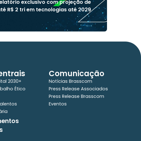
elatório exclusivo com projeção de
té R$ 2 tri em tecnologias até 2029
ntrais
Comunicação
ital 2030+
Notícias Brasscom
balho Ético
Press Release Associados
Press Release Brasscom
alentos
Eventos
ária
mentos
s