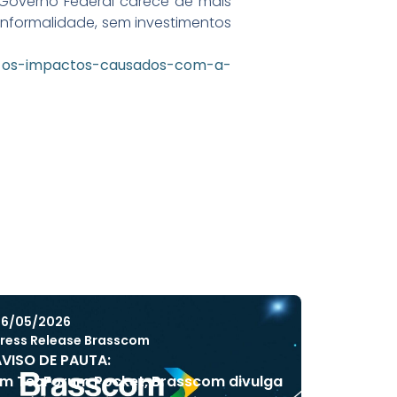
Governo Federal carece de mais
 informalidade, sem investimentos
162-os-impactos-causados-com-a-
6/05/2026
ress Release Brasscom
VISO DE PAUTA:
m TecForum Pocket, Brasscom divulga