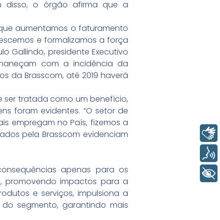
m disso, o órgão afirma que a
m que aumentamos o faturamento
rescemos e formalizamos a força
o Gallindo, presidente Executivo
ermaneçam com a incidência da
dos da Brasscom, até 2019 haverá
e ser tratada como um benefício,
s foram evidentes. “O setor de
is empregam no País, fizemos a
Libras
tados pela Brasscom evidenciam
Voz
 consequências apenas para os
+ Acessibilidade
ão, promovendo impactos para a
rodutos e serviços, impulsiona a
s do segmento, garantindo mais