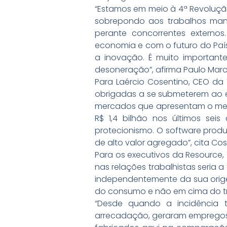
“Estamos em meio à 4ª Revoluçã
sobrepondo aos trabalhos manua
perante concorrentes extern
economia e com o futuro do Paí
a inovação. É muito importan
desoneração”, afirma Paulo Marc
Para Laércio Cosentino, CEO da 
obrigadas a se submeterem ao 
mercados que apresentam o melho
R$ 1,4 bilhão nos últimos se
protecionismo. O software produz
de alto valor agregado”, cita Cos
Para os executivos da Resource, 
nas relações trabalhistas seria 
independentemente da sua orige
do consumo e não em cima do t
“Desde quando a incidência t
arrecadação, geraram empregos,