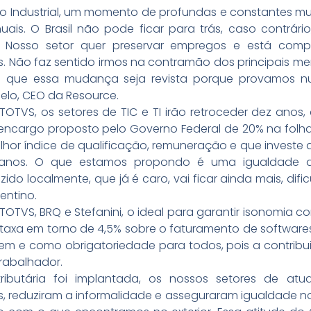
o Industrial, um momento de profundas e constantes mud
is. O Brasil não pode ficar para trás, caso contrári
os. Nosso setor quer preservar empregos e está co
s. Não faz sentido irmos na contramão dos principais m
te que essa mudança seja revista porque provamos 
elo, CEO da Resource.
TOTVS, os setores de TIC e TI irão retroceder dez ano
encargo proposto pelo Governo Federal de 20% na fol
r índice de qualificação, remuneração e que investe a
is anos. O que estamos propondo é uma igualdade 
ido localmente, que já é caro, vai ficar ainda mais, d
entino.
TOTVS, BRQ e Stefanini, o ideal para garantir isonomia 
a taxa em torno de 4,5% sobre o faturamento de softwares
m e como obrigatoriedade para todos, pois a contribu
rabalhador.
ributária foi implantada, os nossos setores de a
 reduziram a informalidade e asseguraram igualdade nos