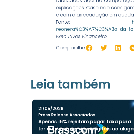
fabricados aqui na comparação
explicações. Caso não consigamos
e com a arrecadação em queda”, 
Fonte:
reonera%C3%A7%C3%A3o-da-fol
Executivos Financeiro
Compartilhe:
Leia também
21/05/2026
Press Release Associados
Apenas 16% rejeitam pagar taxa para
ter acesso a serviços digitais ao aluga