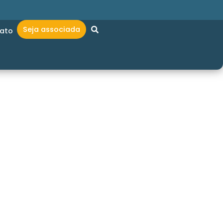
Seja associada
ato