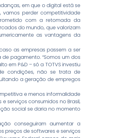
anças, em que o digital está se
o, vamos perder competitividade
mprometido com a retomada da
ercados do mundo, que valorizam
numericamente as vantagens da
s, caso as empresas passem a ser
ha de pagamento. “Somos um dos
lto em P&D – só a TOTVS investiu
de condições, não se trata de
ificultando a geração de empregos
competitiva e menos informalidade
 e serviços consumidos no Brasil,
ição social se daria no momento
tuação conseguiram aumentar a
 preços de softwares e serviços