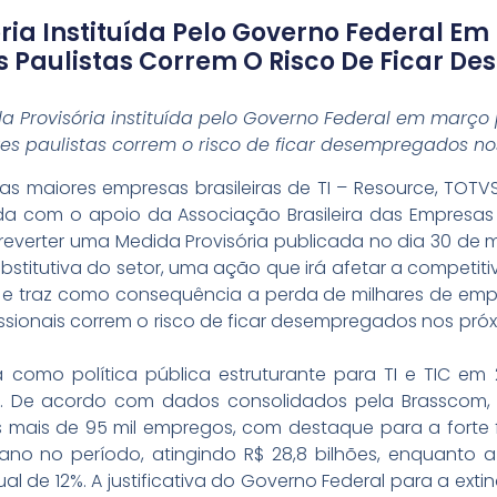
ria Instituída Pelo Governo Federal Em
s Paulistas Correm O Risco De Ficar D
 Provisória instituída pelo Governo Federal em março 
es paulistas correm o risco de ficar desempregados no
 maiores empresas brasileiras de TI – Resource, TOTVS
 com o apoio da Associação Brasileira das Empresas
everter uma Medida Provisória publicada no dia 30 de m
ubstitutiva do setor, uma ação que irá afetar a compet
, e traz como consequência a perda de milhares de em
issionais correm o risco de ficar desempregados nos próx
da como política pública estruturante para TI e TIC em 2
os. De acordo com dados consolidados pela Brasscom, 
os mais de 95 mil empregos, com destaque para a forte
no no período, atingindo R$ 28,8 bilhões, enquanto a 
l de 12%. A justificativa do Governo Federal para a extin