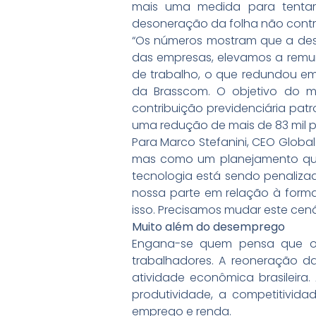
mais uma medida para tentar 
desoneração da folha não contr
“Os números mostram que a des
das empresas, elevamos a remun
de trabalho, o que redundou em 
da Brasscom. O objetivo do m
contribuição previdenciária pat
uma redução de mais de 83 mil po
Para Marco Stefanini, CEO Globa
mas como um planejamento que 
tecnologia está sendo penaliz
nossa parte em relação à form
isso. Precisamos mudar este cená
Muito além do desemprego
Engana-se quem pensa que o f
trabalhadores. A reoneração d
atividade econômica brasileira.
produtividade, a competitivid
emprego e renda.