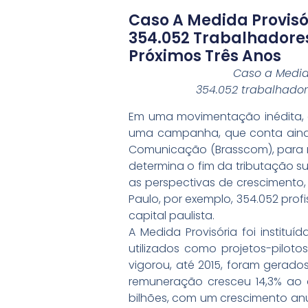
Caso A Medida Provisó
354.052 Trabalhadore
Próximos Três Anos
Caso a Medida
354.052 trabalhador
Em uma movimentação inédita, as
uma campanha, que conta ainda
Comunicação (Brasscom), para r
determina o fim da tributação s
as perspectivas de crescimento
Paulo, por exemplo, 354.052 prof
capital paulista.
A Medida Provisória foi instituí
utilizados como projetos-pilot
vigorou, até 2015, foram gerad
remuneração cresceu 14,3% ao a
bilhões, com um crescimento anua