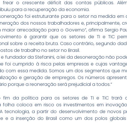
frear o crescente déficit das contas públicas. Alé
ibuiu para a recuperação da economia.
oneração foi estruturante para o setor na medida e
eração dos nossos trabalhadores e, principalmente, c
maior arrecadação para o Governo”, afirma Sergio Paul
ovimento é garantir que os setores de TI e TIC p
ronal sobre a receita bruta. Caso contrário, segundo da
stos de trabalho no setor no Brasil.
l e fundador da Stefanini, a lei da desoneração não pod
foi cumprido à risca pelas empresas e cujas vantagen
ado com essa medida. Somos um dos segmentos que ma
alização e geração de empregos. Os números apresen
rio porque a reoneração será prejudicial a todos.”
im da política para os setores de TI e TIC trará
a folha coloca em risco os investimentos em inovaç
 A tecnologia, a partir do desenvolvimento de novos p
ade e a inserção do Brasil como um dos polos globai