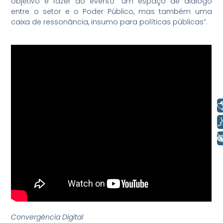
objetivo é fazer do evento “um espaço de diálogo
entre o setor e o Poder Público, mas também uma
caixa de ressonância, insumo para políticas públicas”.
Libras
Voz
+ Acessibilidade
Convergência Digital