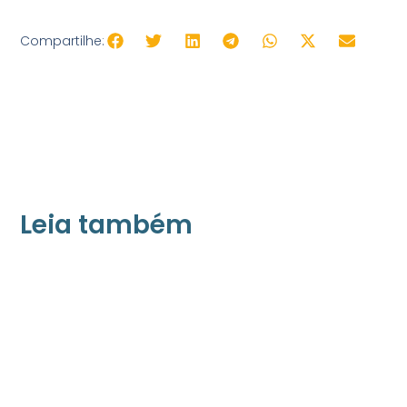
Compartilhe:
Leia também
21/05/2026
Press Release Associados
Apenas 16% rejeitam pagar taxa para ter
acesso a serviços digitais ao alugar imóvel,
revela pesquisa Datafolha