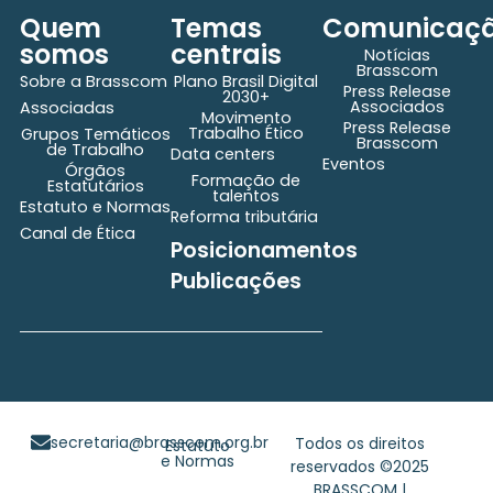
Quem
Temas
Comunicaç
somos
centrais
Notícias
Brasscom
Sobre a Brasscom
Plano Brasil Digital
Press Release
2030+
Associados
Associadas
Movimento
Press Release
Trabalho Ético
Grupos Temáticos
Brasscom
de Trabalho
Data centers
Eventos
Órgãos
Formação de
Estatutários
talentos
Estatuto e Normas
Reforma tributária
Canal de Ética
Posicionamentos
Publicações
secretaria@brasscom.org.br
Todos os direitos
Estatuto
e Normas
reservados ©2025
BRASSCOM |