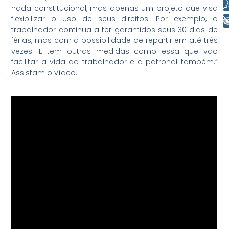
Voz
nada constitucional, mas apenas um projeto que visa
flexibilizar o uso de seus direitos. Por exemplo, o
+ Acessibilidade
trabalhador continua a ter garantidos seus 30 dias de
férias, mas com a possibilidade de repartir em até três
vezes. E tem outras medidas como essa que vão
facilitar a vida do trabalhador e a patronal também.”
Assistam o vídeo.