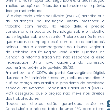
ontem à noite”, apontou. Segundo ele, a terceirização
implica redução de férias, décimo terceiro, aviso prévio,
licença maternidade.
Já o deputado Arolde de Oliveira (PSC-RJ) acredita que
as mudanças na legislação visam preservar o
trabalho com renda. Na visão dele, é preciso
considerar o impacto da tecnologia sobre o trabalho
ao se legislar sobre o assunto. “É claro que nós temos
que mudar, o emprego está com os dias contados”,
opinou. Para o desembargador do Tribunal Regional
do Trabalho da 8ª Região José Maria Quadros de
Alencar, a reforma trabalhista não responde a essa
necessidade. Uma nova audiência da comissão
ocorrerá na próxima terça-feira, 28/03.
Em entrevista à
CDTV, do portal Convergência Digital
,
durante o 2º Seminário Brasscom, realizado nos dias 15
e 16 de março, em Brasília, o presidente da comissão
especial da Reforma Trabalhista, Daniel Vilela (PMDB-
MG), assegurou que o projeto não mexe nos direitos
dos trabalhadores.
Libras
“Todos os direitos estão garantidos, estão na
Constituição e não se trata de uma PEC para alterar