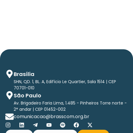
Em TecForum Pocket, Brasscom divulga
relatório exclusivo com projeção de até R$ 2
tri em tecnologias até 2029
Brasília
SHN, QD. 1, BL. A, Edifício Le Quartier, Sala 1514 | CEP
70701-010
São Paulo
Av. Brigadeiro Faria Lima, 1.485 - Pinheiros Torre norte -
2° andar | CEP 01452-002
comunicacao@brasscom.org.br