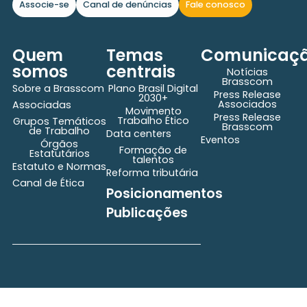
Associe-se
Canal de denúncias
Fale conosco
Quem
Temas
Comunicaç
somos
centrais
Notícias
Brasscom
Sobre a Brasscom
Plano Brasil Digital
Press Release
2030+
Associados
Associadas
Movimento
Press Release
Trabalho Ético
Grupos Temáticos
Brasscom
de Trabalho
Data centers
Eventos
Órgãos
Formação de
Estatutários
talentos
Estatuto e Normas
Reforma tributária
Canal de Ética
Posicionamentos
Publicações