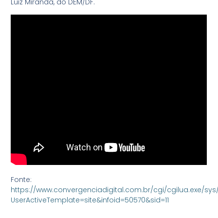
Luiz Miranda, do DEM/DF.
Fonte:
https://www.convergenciadigital.com.br/cgi/cgilua.exe/sys
UserActiveTemplate=site&infoid=50570&sid=11