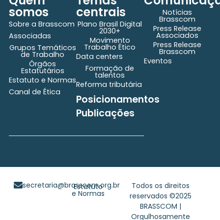
Quem
Temas
Comunicaç
somos
centrais
Notícias
Brasscom
Sobre a Brasscom
Plano Brasil Digital
Press Release
2030+
Associados
Associadas
Movimento
Press Release
Trabalho Ético
Grupos Temáticos
Brasscom
de Trabalho
Data centers
Eventos
Órgãos
Formação de
Estatutários
talentos
Estatuto e Normas
Reforma tributária
Canal de Ética
Posicionamentos
Publicações
secretaria@brasscom.org.br
Todos os direitos
Estatuto
e Normas
reservados ©2025
BRASSCOM |
Orgulhosamente