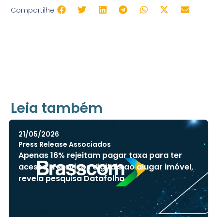
Compartilhe:
Libr
V
Leia também
+ Acessibilida
21/05/2026
Press Release Associados
Apenas 16% rejeitam pagar taxa para ter
acesso a serviços digitais ao alugar imóvel,
revela pesquisa Datafolha