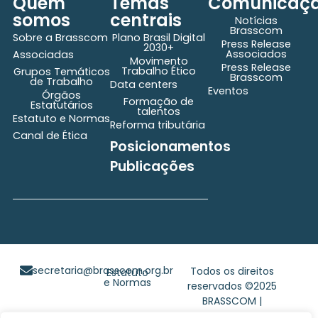
Quem
Temas
Comunicaç
somos
centrais
Notícias
Brasscom
Sobre a Brasscom
Plano Brasil Digital
Press Release
2030+
Associados
Associadas
Movimento
Press Release
Trabalho Ético
Grupos Temáticos
Brasscom
de Trabalho
Data centers
Eventos
Órgãos
Formação de
Estatutários
talentos
Estatuto e Normas
Reforma tributária
Canal de Ética
Posicionamentos
Publicações
secretaria@brasscom.org.br
Todos os direitos
Estatuto
e Normas
reservados ©2025
BRASSCOM |
Orgulhosamente