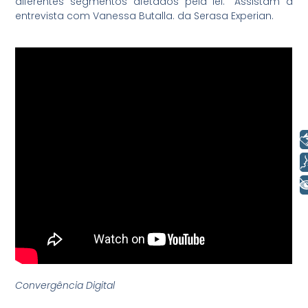
diferentes segmentos afetados pela lei.” Assistam a
entrevista com Vanessa Butalla. da Serasa Experian.
Libras
Voz
+ Acessibilidade
Convergência Digital