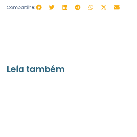
Compartilhe:
Leia também
21/05/2026
Press Release Associados
Apenas 16% rejeitam pagar taxa para ter
acesso a serviços digitais ao alugar imóvel,
revela pesquisa Datafolha