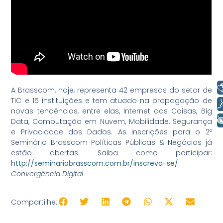
Libras
A Brasscom, hoje, representa 42 empresas do setor de
TIC e 15 instituições e tem atuado na propagação de
Voz
novas tendências, entre elas, Internet das Coisas, Big
+ Acessibilidade
Data, Computação em Nuvem, Mobilidade, Segurança
e Privacidade dos Dados. As inscrições para o 2º
Seminário Brasscom Políticas Públicas & Negócios já
estão abertas. Saiba como participar:
http://seminariobrasscom.com.br/inscreva-se/
Convergência Digital
Compartilhe: