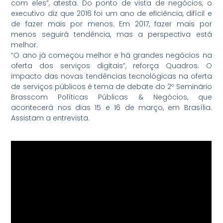
com eles”, atesta. Do ponto de vista de negócios, o
executivo diz que 2016 foi um ano de eficiência, difícil e
de fazer mais por menos. Em 2017, fazer mais por
menos seguirá tendência, mas a perspectiva está
melhor.
“O ano já começou melhor e há grandes negócios na
oferta dos serviços digitais”, reforça Quadros. O
impacto das novas tendências tecnológicas na oferta
de serviços públicos é tema de debate do 2º Seminário
Brasscom Políticas Públicas & Negócios, que
acontecerá nos dias 15 e 16 de março, em Brasília.
Assistam a entrevista.