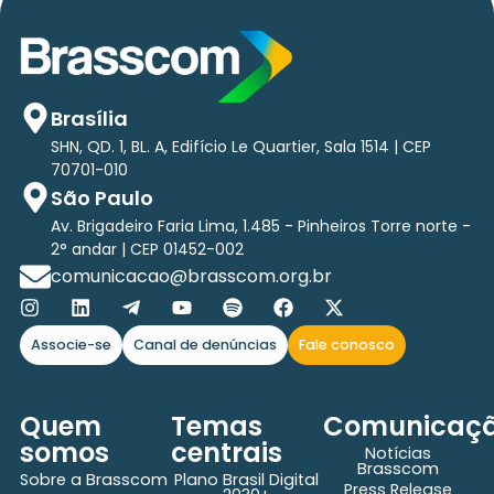
Brasília
SHN, QD. 1, BL. A, Edifício Le Quartier, Sala 1514 | CEP
70701-010
São Paulo
Av. Brigadeiro Faria Lima, 1.485 - Pinheiros Torre norte -
2° andar | CEP 01452-002
comunicacao@brasscom.org.br
Associe-se
Canal de denúncias
Fale conosco
Quem
Temas
Comunicaç
somos
centrais
Notícias
Brasscom
Sobre a Brasscom
Plano Brasil Digital
Press Release