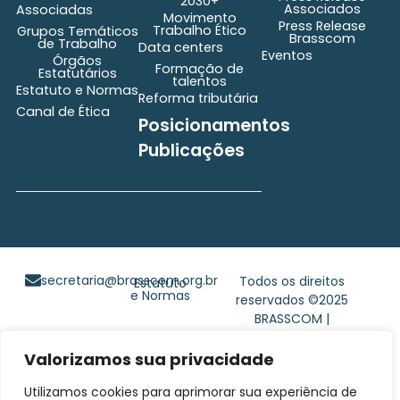
2030+
Associados
Associadas
Movimento
Press Release
Trabalho Ético
Grupos Temáticos
Brasscom
de Trabalho
Data centers
Eventos
Órgãos
Formação de
Estatutários
talentos
Estatuto e Normas
Reforma tributária
Canal de Ética
Posicionamentos
Publicações
secretaria@brasscom.org.br
Todos os direitos
Estatuto
e Normas
reservados ©2025
BRASSCOM |
Orgulhosamente
desenvolvido por
Gim
Valorizamos sua privacidade
Digital
Utilizamos cookies para aprimorar sua experiência de