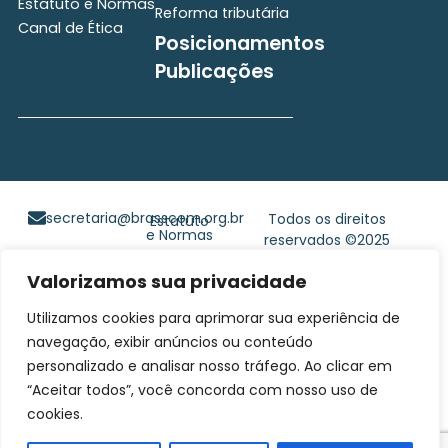
Estatuto e Normas
Reforma tributária
Canal de Ética
Posicionamentos
Publicações
secretaria@brasscom.org.br
Todos os direitos
Estatuto
e Normas
reservados ©2025
BRASSCOM |
Valorizamos sua privacidade
Orgulhosamente
desenvolvido por
Gim
Utilizamos cookies para aprimorar sua experiência de
Digital
navegação, exibir anúncios ou conteúdo
personalizado e analisar nosso tráfego. Ao clicar em
“Aceitar todos”, você concorda com nosso uso de
cookies.