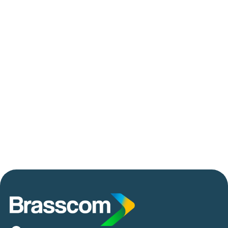
06/05/2026
Press Release Brasscom
AVISO DE PAUTA:
Em TecForum Pocket, Brasscom divulga
relatório exclusivo com projeção de até R$ 2
tri em tecnologias até 2029