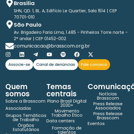
Brasília
SHN, QD. 1, BL. A, Edifício Le Quartier, Sala 1514 | CEP
70701-010
São Paulo
Av. Brigadeiro Faria Lima, 1.485 - Pinheiros Torre norte -
2° andar | CEP 01452-002
comunicacao@brasscom.org.br
Associe-se
Canal de denúncias
Fale conosco
Quem
Temas
Comunicaç
somos
centrais
Notícias
Brasscom
Sobre a Brasscom
Plano Brasil Digital
Press Release
2030+
Associados
Associadas
Movimento
Press Release
Trabalho Ético
Grupos Temáticos
Brasscom
de Trabalho
Data centers
Eventos
Órgãos
Formação de
Estatutários
talentos