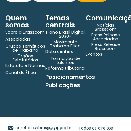
Quem
Temas
Comunicaç
somos
centrais
Notícias
Brasscom
Sobre a Brasscom
Plano Brasil Digital
Press Release
2030+
Associados
Associadas
Movimento
Press Release
Trabalho Ético
Grupos Temáticos
Brasscom
de Trabalho
Data centers
Eventos
Órgãos
Formação de
Estatutários
talentos
Estatuto e Normas
Reforma tributária
Canal de Ética
Posicionamentos
Publicações
secretaria@brasscom.org.br
Todos os direitos
Estatuto