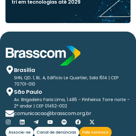
tri em tecnologias até 2029
Brasília
SHN, QD. 1, BL. A, Edifício Le Quartier, Sala 1514 | CEP
70701-010
São Paulo
Av. Brigadeiro Faria Lima, 1.485 - Pinheiros Torre norte -
2° andar | CEP 01452-002
comunicacao@brasscom.org.br
Associe-se
Canal de denúncias
Fale conosco