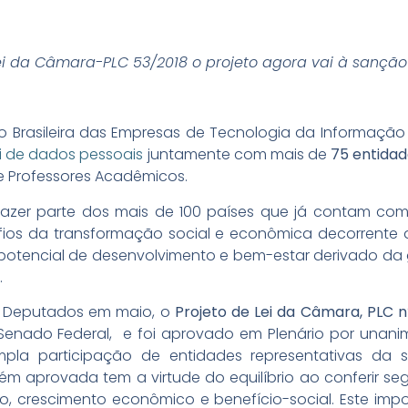
i da Câmara-PLC 53/2018 o projeto agora vai à sanção
ileira das Empresas de Tecnologia da Informação e
i de dados pessoais
juntamente com mais de
75 entida
 de Professores Acadêmicos.
 fazer parte dos mais de 100 países que já contam c
ios da transformação social e econômica decorrente d
tencial de desenvolvimento e bem-estar derivado da 
.
 Deputados em maio, o
Projeto de Lei da Câmara, PLC n
enado Federal, e foi aprovado em Plenário por unanim
la participação de entidades representativas da s
cém aprovada tem a virtude do equilíbrio ao conferir s
o, crescimento econômico e benefício-social. Este imp