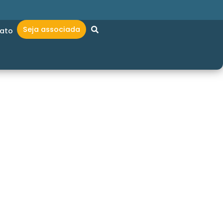
Seja associada
ato