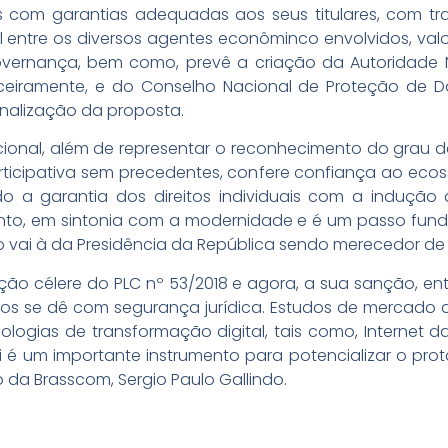
 com garantias adequadas aos seus titulares, com tr
il entre os diversos agentes econôminco envolvidos, valo
overnança, bem como, prevê a criação da Autoridade 
ceiramente, e do Conselho Nacional de Proteção de D
nalização da proposta.
nal, além de representar o reconhecimento do grau d
icipativa sem precedentes, confere confiança ao eco
o a garantia dos direitos individuais com a induçã
tanto, em sintonia com a modernidade e é um passo fund
to vai à da Presidência da República sendo merecedor de
ão célere do PLC nº 53/2018 e agora, a sua sanção, e
os se dê com segurança jurídica. Estudos de mercado
ologias de transformação digital, tais como, Internet d
a lei é um importante instrumento para potencializar o p
vo da Brasscom, Sergio Paulo Gallindo.