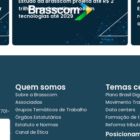
Estudo da Brasscom projeta até R$ 2
A
r
trilhões em investimentos em
E
tecnologias até 2029
r
a
Quem somos
Temas ce
Sobre a Brasscom
Plano Brasil Dig
Associadas
Movimento Tra
Grupos Temáticos de Trabalho
Data centers
0701-
Órgãos Estatutários
Formação de t
Estatuto e Normas
Reforma tribut
Canal de Ética
Posiciona
e - 2°