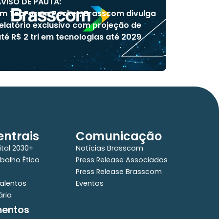
VISO DE PAUTA:
m TecForum Pocket, Brasscom divulga
elatório exclusivo com projeção de
té R$ 2 tri em tecnologias até 2029
ntrais
Comunicação
ital 2030+
Notícias Brasscom
balho Ético
Press Release Associados
Press Release Brasscom
alentos
Eventos
ária
mentos