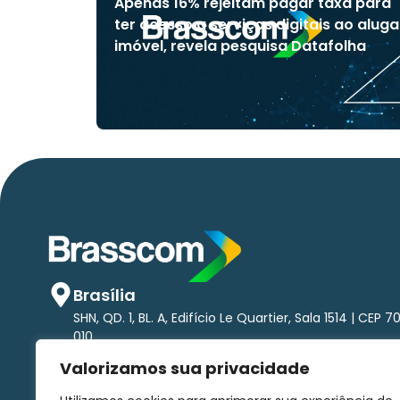
Apenas 16% rejeitam pagar taxa para
ter acesso a serviços digitais ao aluga
imóvel, revela pesquisa Datafolha
Brasília
SHN, QD. 1, BL. A, Edifício Le Quartier, Sala 1514 | CEP 7
010
São Paulo
Valorizamos sua privacidade
Av. Brigadeiro Faria Lima, 1.485 - Pinheiros Torre nort